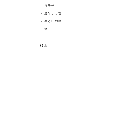
唐辛子
唐辛子と塩
塩と山の幸
麹
杉水