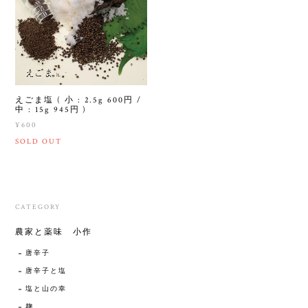
えごま塩 ( 小 : 2.5g 600円 /
中 : 15g 945円 )
¥600
SOLD OUT
CATEGORY
農家と薬味 小作
唐辛子
唐辛子と塩
塩と山の幸
麹