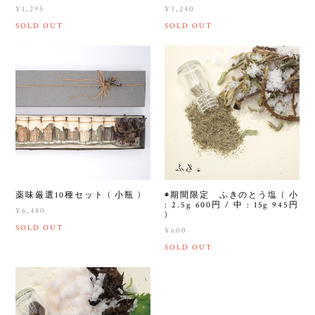
¥1,295
¥3,240
SOLD OUT
SOLD OUT
薬味厳選10種セット ( 小瓶 )
◉期間限定 ふきのとう塩 ( 小
: 2.5g 600円 / 中 : 15g 945円
¥6,480
)
SOLD OUT
¥600
SOLD OUT