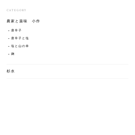
CATEGORY
農家と薬味 小作
唐辛子
唐辛子と塩
塩と山の幸
麹
杉水