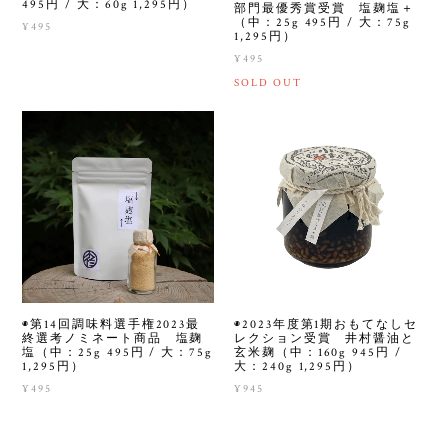
495円 / 大：60g 1,295円）
部門最優秀賞受賞 塩麹塩＋
（中：25g 495円 / 大：75g
¥495
1,295円）
¥495
SOLD OUT
◉第14回調味料選手権2023最
◉2023年度第1期おもてなしセ
終選考ノミネート商品 塩麹
レクション受賞 井村醤油と
塩（中：25g 495円 / 大：75g
玄米麹（中：160g 945円 /
1,295円）
大：240g 1,295円）
¥495
¥945