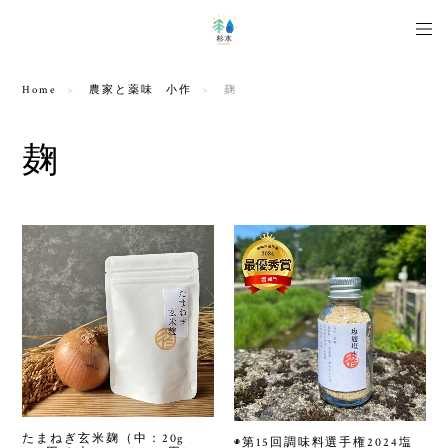
Home
農家と薬味 小作
麹
麹
たまねぎ玄米麹（中：20g
◉第15回調味料選手権2024塩