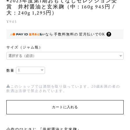
◉2023年度第1期おもてなしセレクション受
賞 井村醤油と玄米麹（中：160g 945円 /
大：240g 1,295円）
¥945
なら
手数料無料の
翌月払いでOK
サイズ（ジャム瓶）
数量
このショップでは酒類を取り扱っています。20歳未満の者の
飲酒は法律で禁止されています。
カートに入れる
小作のひとさじ 『井村醤油と玄米麹』