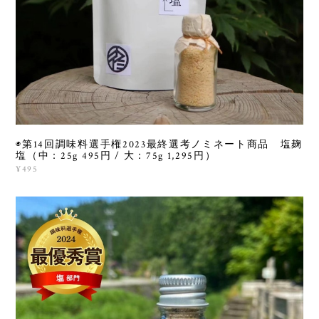
◉第14回調味料選手権2023最終選考ノミネート商品 塩麹
塩（中：25g 495円 / 大：75g 1,295円）
¥495