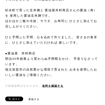
杉水町で育った玄米麹と 醤油屋井村商店さんの醤油（寿）
を 使用した醤油玄米麹です。
ほかほかご飯や冷奴、サラダ、お寿司に ひとさじ加えてお
召し上がりください。
ひと手間ふた手間、心を込めて作りました。 皆さまの食卓
に、ひとさじ加えていただければ 嬉しいです。
●醤油屋 井村商店
明治40年創業より変わらぬ手間暇をかけ、 手造りなさって
います。
地元加賀市の自然豊かな環境で育まれた お水を使用したお
いしい醤油をご堪能ください。
※別途送料がかかります。
送料を確認する
通報する